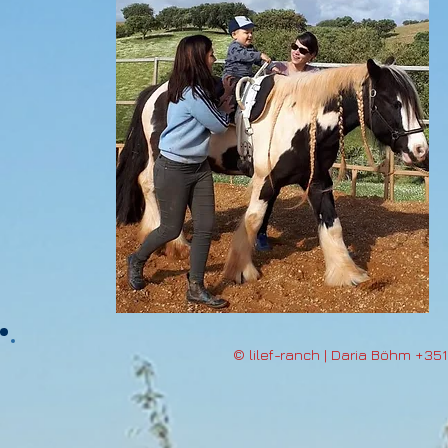
© lilef-ranch | Daria Böhm +35