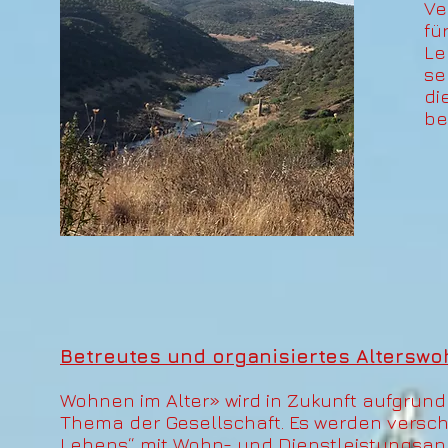
Ve
fü
Le
se
di
be
Betreutes und organisiertes Altersw
Wohnen im Alter» wird in Zukunft aufgrun
Thema der Gesellschaft. Es werden versch
Lebens“ mit Wohn- und Dienstleistungsange