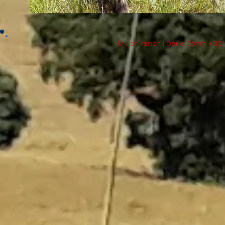
© lilef-ranch | Daria Böhm +35